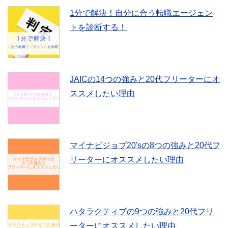
r
o
1分で解決！自分に合う転職エージェン
トを診断する！
k
JAICの14つの強みと20代フリーターにオ
ススメしたい理由
マイナビジョブ20'sの8つの強みと20代フ
リーターにオススメしたい理由
ハタラクティブの9つの強みと20代フリ
ーターにオススメしたい理由