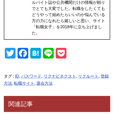
ルバイト誌や公共機関だけの情報が頼り
でとても大変でした。転職をしたくても
どうやって始めたらいいのか悩んでいる
方の力になれたら嬉しいと思い、サイト
「転職女子」を2018年に立ち上げまし
た。
T
F
H
L
P
w
a
a
i
o
i
c
t
n
c
タグ :
ID
,
パスワード
,
リクナビネクスト
,
リクルート
,
登録
方法
,
転職サイト
,
退会方法
t
e
e
e
k
t
b
n
e
関連記事
e
o
a
t