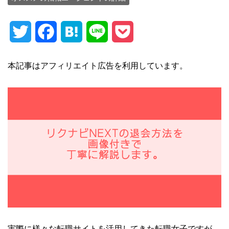
T
F
H
L
P
w
a
a
i
o
本記事はアフィリエイト広告を利用しています。
i
c
t
n
c
t
e
e
e
k
t
b
n
e
e
o
a
t
r
o
k
実際に様々な転職サイトを活用してきた転職女子ですが、