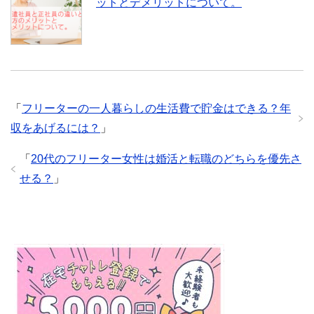
ットとデメリットについて。
「
フリーターの一人暮らしの生活費で貯金はできる？年
収をあげるには？
」
「
20代のフリーター女性は婚活と転職のどちらを優先さ
せる？
」