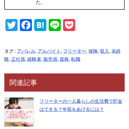
た。
T
F
H
L
P
w
a
a
i
o
i
c
t
n
c
タグ :
アパレル
,
アルバイト
,
フリーター
,
保険
,
収入
,
未経
験
,
正社員
,
経験者
,
販売員
,
資格
,
転職
t
e
e
e
k
t
b
n
e
関連記事
e
o
a
t
r
o
フリーターの一人暮らしの生活費で貯金
はできる？年収をあげるには？
k