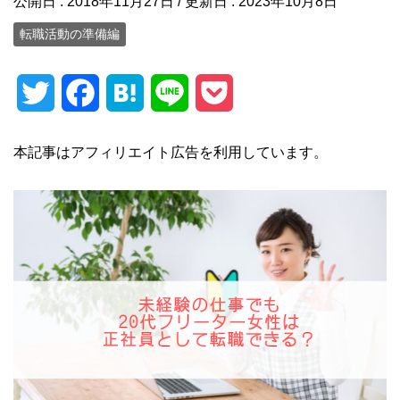
公開日 :
2018年11月27日
/ 更新日 :
2023年10月8日
転職活動の準備編
T
F
H
L
P
w
a
a
i
o
本記事はアフィリエイト広告を利用しています。
i
c
t
n
c
t
e
e
e
k
t
b
n
e
e
o
a
t
r
o
k