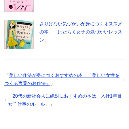
さりげない気づかいが身につくオススメ
の本！「はたらく女子の気づかいレッス
ン」
「
美しい作法が身につくおすすめの本！「美しい女性を
つくる言葉のお作法」
」
「
20代の新社会人に絶対におすすめの本は「入社1年目
女子仕事のルール」
」