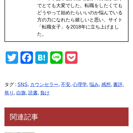
でとても大変でした。転職をしたくても
どうやって始めたらいいのか悩んでいる
方の力になれたら嬉しいと思い、サイト
「転職女子」を2018年に立ち上げまし
た。
T
F
H
L
P
w
a
a
i
o
i
c
t
n
c
タグ :
SNS
,
カウンセラー
,
不安
,
心理学
,
悩み
,
感想
,
書評
,
焦り
,
白旗
,
読書
,
負け
t
e
e
e
k
t
b
n
e
関連記事
e
o
a
t
r
o