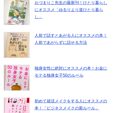
おづまりこ先生の最新刊！ひとり暮らし
にオススメ「ゆるりより道ひとり暮ら
k
し」
人前で話すとあがる人にオススメの本！
人前であがらずに話せる方法
独身女性に絶対にオススメの本！お金に
モテる独身女子50のルール
初めて就活メイクをする人にオススメの
本！「ビジネスメイクの新ルール」