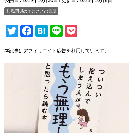
公開日 :
2019年10月30日
/ 更新日 :
2023年10月8日
転職関係のオススメの書籍
T
F
H
L
P
w
a
a
i
o
本記事はアフィリエイト広告を利用しています。
i
c
t
n
c
t
e
e
e
k
t
b
n
e
e
o
a
t
r
o
k